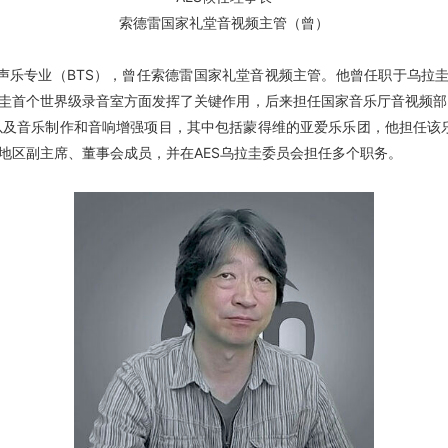
索德雷国家礼堂音视频主管（曾）
昂古莱姆分校声乐专业（BTS），曾任索德雷国家礼堂音视频主管。他曾任职于乌拉
立乌拉圭首个世界级录音室方面发挥了关键作用，后来担任国家音乐厅音视频
及音乐制作和音响增强项目，其中包括蒙得维的亚爱乐乐团，他担任该乐团
地区副主席、董事会成员，并在AES乌拉圭委员会担任多个职务。