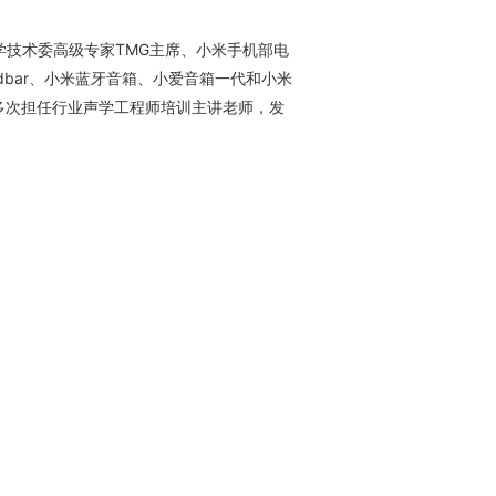
学技术委高级专家TMG主席、小米手机部电
dbar、小米蓝牙音箱、小爱音箱一代和小米
师。多次担任行业声学工程师培训主讲老师，发